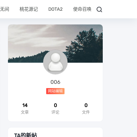
无间
桃花源记
DOTA2
使命召唤
006
网站编辑
14
0
0
文章
评论
文件
TA的新帖