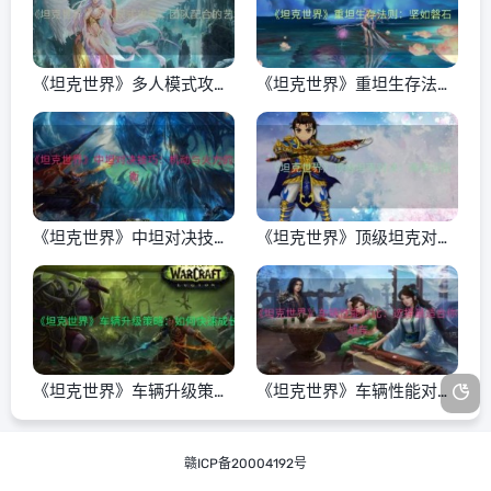
《坦克世界》多人模式攻
《坦克世界》重坦生存法
略：团队配合的艺术
则：坚如磐石
《坦克世界》中坦对决技
《坦克世界》顶级坦克对
巧：机动与火力的平衡
决：高手过招
《坦克世界》车辆升级策
《坦克世界》车辆性能对
略：如何快速成长
比：选择最适合你的战车
赣ICP备20004192号