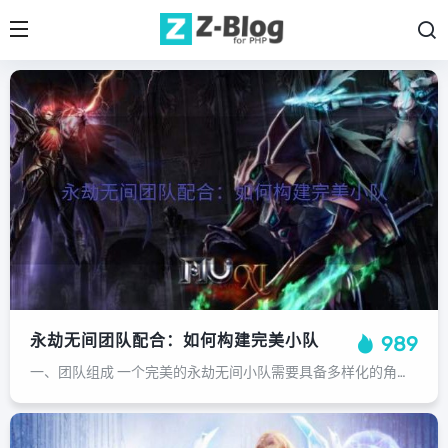
永劫无间团队配合：如何构建完美小队
989
一、团队组成 一个完美的永劫无间小队需要具备多样化的角色和技能，包括远程输出、近战攻击、辅助治疗、控制敌人和防御角色。根据敌人的类型和数量，合理搭配角色，发挥各自的优势，弥补彼此的劣势。同时，团队成员之间的默契和信任也是团队...