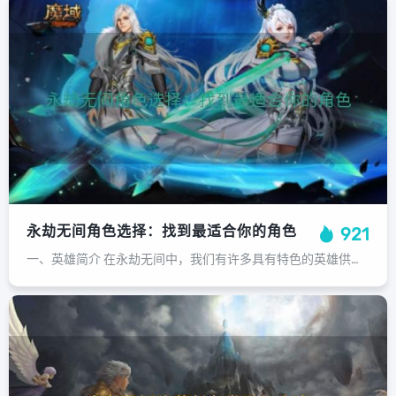
永劫无间角色选择：找到最适合你的角色
921
一、英雄简介 在永劫无间中，我们有许多具有特色的英雄供玩家选择。每个英雄都有自己独特的技能和角色定位，有的适合进攻，有的适合防守，有的则能在关键时刻扭转战局。以下是每个英雄的简要介绍：1.宁红夜：擅长控制和迷惑对手，能利用独...