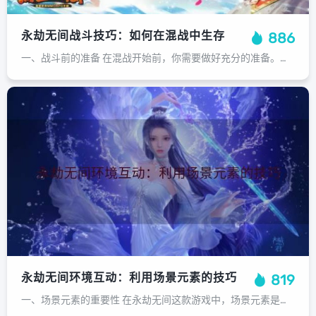
永劫无间战斗技巧：如何在混战中生存
886
一、战斗前的准备 在混战开始前，你需要做好充分的准备。首先，了解地图和武器是非常重要的。熟悉地图的各个角落和障碍物，了解武器的特点和使用方式，这将有助于你在战斗中占据优势。其次，合理分配资源，如药品和弹药，以备不时之需。最后...
永劫无间环境互动：利用场景元素的技巧
819
一、场景元素的重要性 在永劫无间这款游戏中，场景元素是构成游戏环境的重要组成部分。这些元素包括树木、岩石、建筑、武器、道具等，它们不仅可以提供掩护，还可以作为攻击目标，甚至可以用来制造陷阱，为战斗提供额外的策略。了解并善用这...