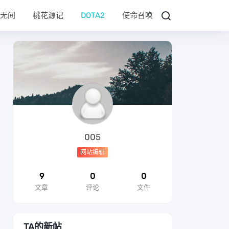
无间
桃花源记
DOTA2
使命召唤
005
网站编辑
9
0
0
文章
评论
文件
TA的新帖