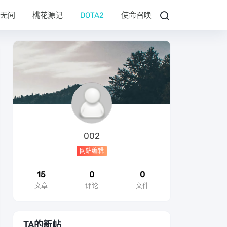
无间
桃花源记
DOTA2
使命召唤
002
网站编辑
15
0
0
文章
评论
文件
TA的新帖