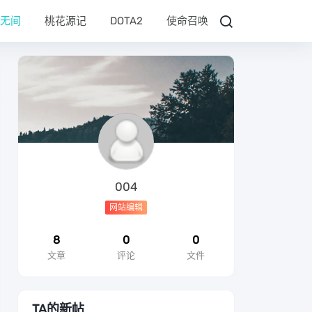
无间
桃花源记
DOTA2
使命召唤
004
网站编辑
8
0
0
文章
评论
文件
TA的新帖