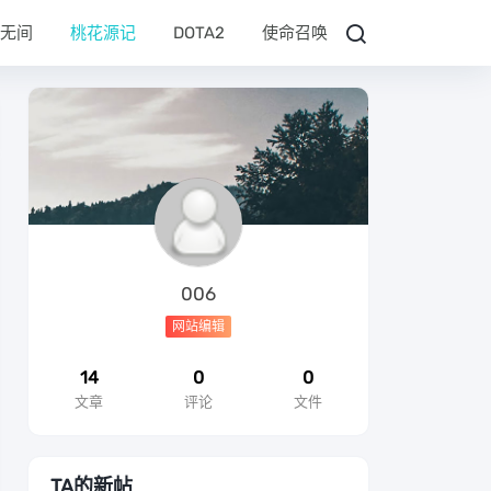
无间
桃花源记
DOTA2
使命召唤
006
网站编辑
14
0
0
文章
评论
文件
TA的新帖