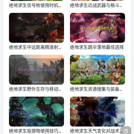
绝地求生信号枪使用时机与
绝地求生近战武器与格斗技
位置选择
巧
绝地求生中远距离精准射击
绝地求生跳伞落地最佳选择
技巧
绝地求生野外生存与移动策
绝地求生资源搜集与装备升
略
级策略
绝地求生投掷物使用技巧与
绝地求生天气变化对战术的