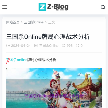
网站首页
>
三国杀Online
> 正文
三国杀Online牌局心理战术分析
2024-04-24
三国杀Online
995
0
三国杀online
牌局心理战术分析