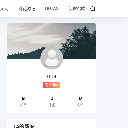
无间
桃花源记
DOTA2
使命召唤
004
网站编辑
8
0
0
文章
评论
文件
TA的新帖