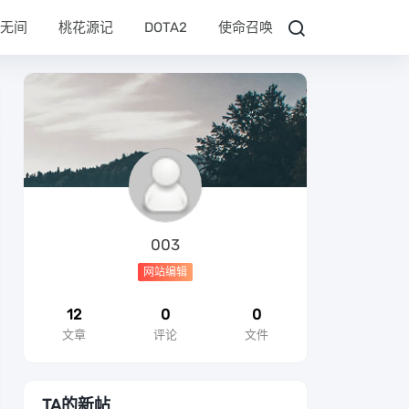
无间
桃花源记
DOTA2
使命召唤
003
网站编辑
12
0
0
文章
评论
文件
TA的新帖